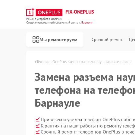
FIX-ONEPLUS
Ремонт устройств OnePlus
Специализированный cервисный центр г.
Барнаул
Мы ремонтируем
Срочный ремонт
Це
 OnePlus в Барнауле
Телефон OnePlus замена разъема наушников телефона
Замена разъема на
телефона на телефо
Барнауле
Привезем и увезем телефон OnePlus собст
Гарантия на наши работы по ремонту теле
Срочный ремонт телефонов OnePlus в тече