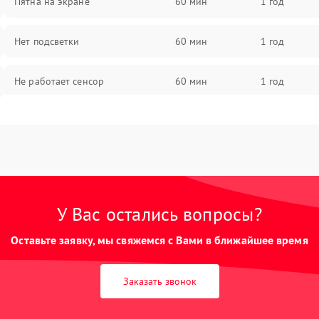
Пятна на экране
60 мин
1 год
Нет подсветки
60 мин
1 год
Не работает сенсор
60 мин
1 год
Мерцает изображение
60 мин
1 год
Не работает 3D Touch
60 мин
1 год
Не работает Face ID
60 мин
1 год
У Вас остались вопросы?
Оставьте заявку, мы свяжемся с Вами в ближайшее время
Заказать звонок