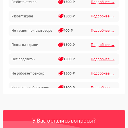
Разбито стекло
1500 ₽
Подробнее →
Камеры
Разбит экран
1500 ₽
Подробнее →
Проблемы с дисплеем и сенсором
Не гаснет при разговоре
400 ₽
Подробнее →
Зарядка
Пятна на экране
1500 ₽
Подробнее →
Проблемы с питанием, зарядкой и аккумулятором
Нет подсветки
1500 ₽
Подробнее →
Проблемы с работой системы, корпусом и другие
Не работает сенсор
1500 ₽
Подробнее →
Мерцает изображение
1500 ₽
Подробнее →
Не работает 3D Touch
2400 ₽
Подробнее →
Не работает Face ID
4000 ₽
Подробнее →
У Вас остались вопросы?