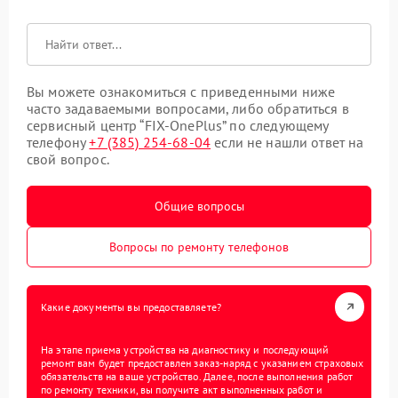
Вы можете ознакомиться с приведенными ниже
часто задаваемыми вопросами, либо обратиться в
сервисный центр “FIX-OnePlus” по следующему
телефону
+7 (385) 254-68-04
если не нашли ответ на
свой вопрос.
Общие вопросы
Вопросы по ремонту телефонов
Какие документы вы предоставляете?
На этапе приема устройства на диагностику и последующий
ремонт вам будет предоставлен заказ-наряд с указанием страховых
обязательств на ваше устройство. Далее, после выполнения работ
по ремонту техники, вы получите акт выполненных работ и