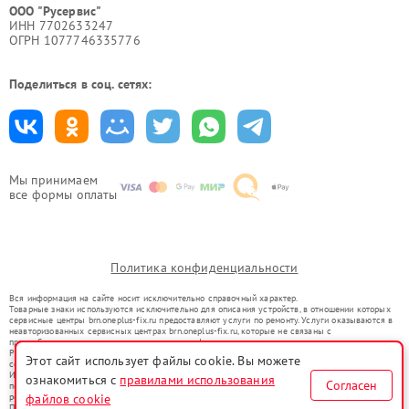
ООО "Русервис"
ИНН 7702633247
ОГРН 1077746335776
Поделиться в соц. сетях:
Мы принимаем
все формы оплаты
Политика конфиденциальности
Вся информация на сайте носит исключительно справочный характер.
Товарные знаки используются исключительно для описания устройств, в отношении которых
сервисные центры brn.oneplus-fix.ru предоставляют услуги по ремонту. Услуги оказываются в
неавторизованных сервисных центрах brn.oneplus-fix.ru, которые не связаны с
правообладателями товарных знаков или их официальными представителями.
Ремонт осуществляется для устройств, уже введенных в гражданский оборот в соответствии
Этот сайт использует файлы cookie. Вы можете
со статьей 1487 ГК РФ.
Использование товарных знаков не преследует цели индивидуализации услуг или введения
ознакомиться с
правилами использования
Согласен
потребителей в заблуждение, а служит для информирования о предоставляемых услугах по
файлов cookie
ремонту техники указанных брендов.
Представленная на сайте информация не является публичной офертой, определяемой