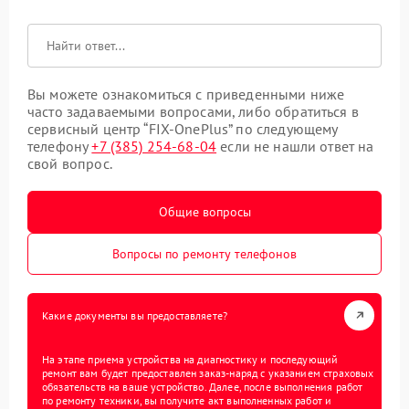
Вы можете ознакомиться с приведенными ниже
часто задаваемыми вопросами, либо обратиться в
сервисный центр “FIX-OnePlus” по следующему
телефону
+7 (385) 254-68-04
если не нашли ответ на
свой вопрос.
Общие вопросы
Вопросы по ремонту телефонов
Какие документы вы предоставляете?
На этапе приема устройства на диагностику и последующий
ремонт вам будет предоставлен заказ-наряд с указанием страховых
обязательств на ваше устройство. Далее, после выполнения работ
по ремонту техники, вы получите акт выполненных работ и