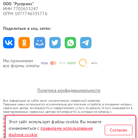
ООО "Русервис"
ИНН 7702633247
ОГРН 1077746335776
Поделиться в соц. сетях:
Мы принимаем
все формы оплаты
Политика конфиденциальности
Вся информация на сайте носит исключительно справочный характер.
Товарные знаки используются исключительно для описания устройств, в отношении которых
сервисные центры brn.oneplus-fix.ru предоставляют услуги по ремонту. Услуги оказываются в
неавторизованных сервисных центрах brn.oneplus-fix.ru, которые не связаны с
правообладателями товарных знаков или их официальными представителями.
Ремонт осуществляется для устройств, уже введенных в гражданский оборот в соответствии
Этот сайт использует файлы cookie. Вы можете
со статьей 1487 ГК РФ.
Использование товарных знаков не преследует цели индивидуализации услуг или введения
ознакомиться с
правилами использования
Согласен
потребителей в заблуждение, а служит для информирования о предоставляемых услугах по
файлов cookie
ремонту техники указанных брендов.
Представленная на сайте информация не является публичной офертой, определяемой