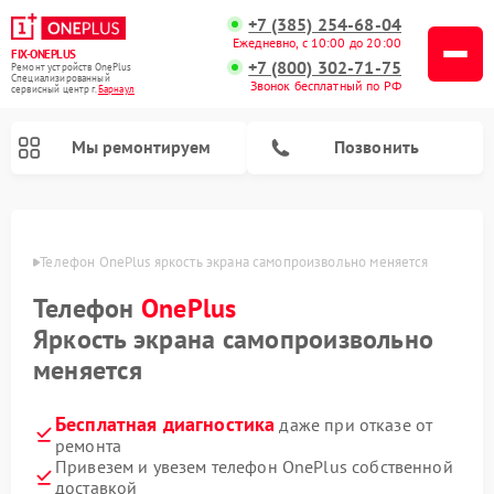
+7 (385) 254-68-04
Ежедневно, с 10:00 до 20:00
FIX-ONEPLUS
+7 (800) 302-71-75
Ремонт устройств OnePlus
Специализированный
Звонок бесплатный по РФ
cервисный центр г.
Барнаул
Мы ремонтируем
Позвонить
науле
Телефон OnePlus яркость экрана самопроизвольно меняется
Телефон
OnePlus
Яркость экрана самопроизвольно
меняется
Бесплатная диагностика
даже при отказе от
ремонта
Привезем и увезем телефон OnePlus собственной
доставкой