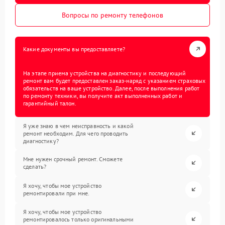
Вопросы по ремонту телефонов
Какие документы вы предоставляете?
На этапе приема устройства на диагностику и последующий
ремонт вам будет предоставлен заказ-наряд с указанием страховых
обязательств на ваше устройство. Далее, после выполнения работ
по ремонту техники, вы получите акт выполненных работ и
гарантийный талон.
Я уже знаю в чем неисправность и какой
ремонт необходим. Для чего проводить
диагностику?
Мне нужен срочный ремонт. Сможете
сделать?
Я хочу, чтобы мое устройство
ремонтировали при мне.
Я хочу, чтобы мое устройство
ремонтировалось только оригинальными