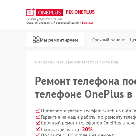
FIX-ONEPLUS
Ремонт устройств OnePlus
Специализированный cервисный центр г.
Барнаул
Мы ремонтируем
Срочный ремонт
Це
 OnePlus в Барнауле
Телефон OnePlus ремонт телефона после воды
Ремонт телефона по
телефоне OnePlus в
Привезем и увезем телефон OnePlus собст
Гарантия на наши работы по ремонту теле
Срочный ремонт телефонов OnePlus в тече
20%
Скидка для вас до
Получите 1500 рублей на ремонт