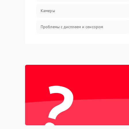
Камеры
Проблемы с дисплеем и сенсором
Зарядка
Проблемы с питанием, зарядкой и
аккумулятором
?
Проблемы с работой системы, корпусом и
другие