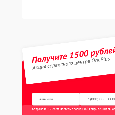
Получите 1500 рубле
Акция сервисного центра OnePlus
Отправляя, Вы соглашаетесь с
политикой конфиденциально