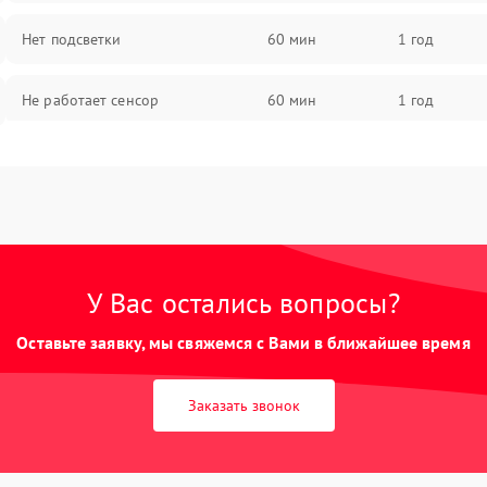
Нет подсветки
60 мин
1 год
Не работает сенсор
60 мин
1 год
Мерцает изображение
60 мин
1 год
Не работает 3D Touch
60 мин
1 год
Не работает Face ID
60 мин
1 год
У Вас остались вопросы?
Оставьте заявку, мы свяжемся с Вами в ближайшее время
Заказать звонок