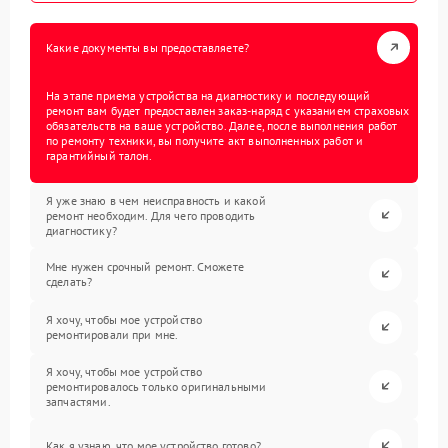
Какие документы вы предоставляете?
На этапе приема устройства на диагностику и последующий
ремонт вам будет предоставлен заказ-наряд с указанием страховых
обязательств на ваше устройство. Далее, после выполнения работ
по ремонту техники, вы получите акт выполненных работ и
гарантийный талон.
Я уже знаю в чем неисправность и какой
ремонт необходим. Для чего проводить
диагностику?
Мне нужен срочный ремонт. Сможете
сделать?
Я хочу, чтобы мое устройство
ремонтировали при мне.
Я хочу, чтобы мое устройство
ремонтировалось только оригинальными
запчастями.
Как я узнаю, что мое устройство готово?