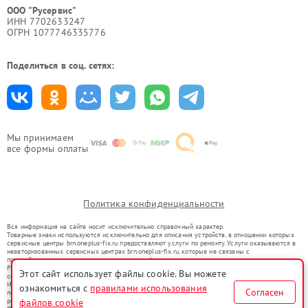
ООО "Русервис"
ИНН 7702633247
ОГРН 1077746335776
Поделиться в соц. сетях:
Мы принимаем
все формы оплаты
Политика конфиденциальности
Вся информация на сайте носит исключительно справочный характер.
Товарные знаки используются исключительно для описания устройств, в отношении которых
сервисные центры brn.oneplus-fix.ru предоставляют услуги по ремонту. Услуги оказываются в
неавторизованных сервисных центрах brn.oneplus-fix.ru, которые не связаны с
правообладателями товарных знаков или их официальными представителями.
Ремонт осуществляется для устройств, уже введенных в гражданский оборот в соответствии
Этот сайт использует файлы cookie. Вы можете
со статьей 1487 ГК РФ.
Использование товарных знаков не преследует цели индивидуализации услуг или введения
ознакомиться с
правилами использования
Согласен
потребителей в заблуждение, а служит для информирования о предоставляемых услугах по
файлов cookie
ремонту техники указанных брендов.