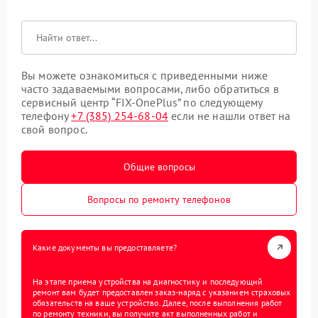
Вы можете ознакомиться с приведенными ниже
часто задаваемыми вопросами, либо обратиться в
сервисный центр “FIX-OnePlus” по следующему
телефону
+7 (385) 254-68-04
если не нашли ответ на
свой вопрос.
Общие вопросы
Вопросы по ремонту телефонов
Какие документы вы предоставляете?
На этапе приема устройства на диагностику и последующий
ремонт вам будет предоставлен заказ-наряд с указанием страховых
обязательств на ваше устройство. Далее, после выполнения работ
по ремонту техники, вы получите акт выполненных работ и