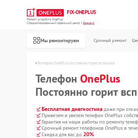
FIX-ONEPLUS
Ремонт устройств OnePlus
Специализированный cервисный центр г.
Барнаул
Мы ремонтируем
Срочный ремонт
Це
 OnePlus в Барнауле
Телефон OnePlus постоянно горит вспышка
Телефон
OnePlus
Постоянно горит вс
Бесплатная диагностика
даже при отказ
Привезем и увезем телефон OnePlus собст
Гарантия на наши работы по ремонту теле
Срочный ремонт телефонов OnePlus в тече
20%
Скидка для вас до