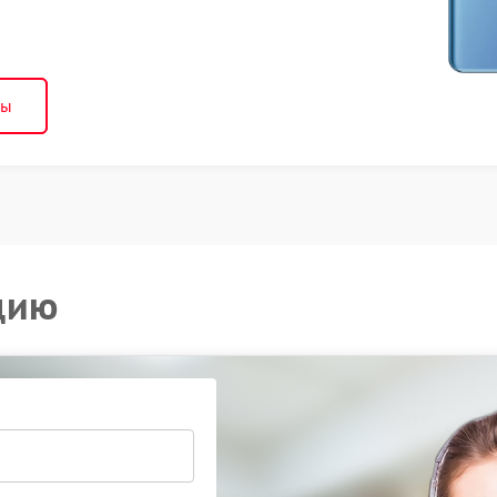
ны
цию