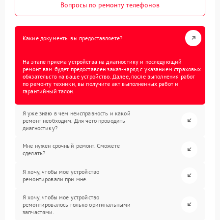
Вопросы по ремонту телефонов
Какие документы вы предоставляете?
На этапе приема устройства на диагностику и последующий
ремонт вам будет предоставлен заказ-наряд с указанием страховых
обязательств на ваше устройство. Далее, после выполнения работ
по ремонту техники, вы получите акт выполненных работ и
гарантийный талон.
Я уже знаю в чем неисправность и какой
ремонт необходим. Для чего проводить
диагностику?
Мне нужен срочный ремонт. Сможете
сделать?
Я хочу, чтобы мое устройство
ремонтировали при мне.
Я хочу, чтобы мое устройство
ремонтировалось только оригинальными
запчастями.