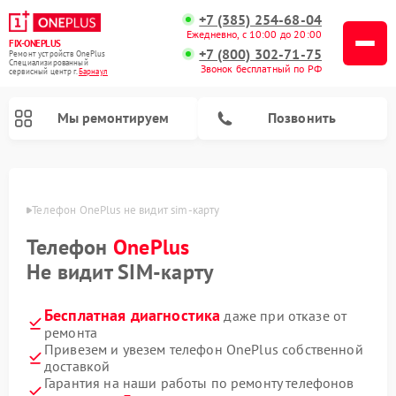
+7 (385) 254-68-04
Ежедневно, с 10:00 до 20:00
FIX-ONEPLUS
+7 (800) 302-71-75
Ремонт устройств OnePlus
Специализированный
Звонок бесплатный по РФ
cервисный центр г.
Барнаул
Мы ремонтируем
Позвонить
науле
Телефон OnePlus не видит sim-карту 
Телефон
OnePlus
Не видит SIM-карту
Бесплатная диагностика
даже при отказе от
ремонта
Привезем и увезем телефон OnePlus собственной
доставкой
Гарантия на наши работы по ремонту телефонов