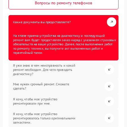
Вопросы по ремонту телефонов
Какие документы вы предоставляете?
На этапе приема устройства на диагностику и последующий
ремонт вам будет предоставлен заказ-наряд с указанием страховых
обязательств на ваше устройство. Далее, после выполнения работ
по ремонту техники, вы получите акт выполненных работ и
гарантийный талон.
Я уже знаю в чем неисправность и какой
ремонт необходим. Для чего проводить
диагностику?
Мне нужен срочный ремонт. Сможете
сделать?
Я хочу, чтобы мое устройство
ремонтировали при мне.
Я хочу, чтобы мое устройство
ремонтировалось только оригинальными
запчастями.