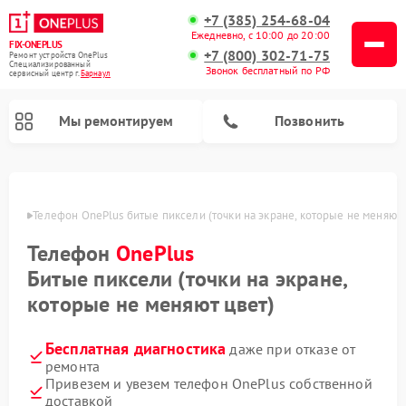
+7 (385) 254-68-04
Ежедневно, с 10:00 до 20:00
FIX-ONEPLUS
+7 (800) 302-71-75
Ремонт устройств OnePlus
Специализированный
Звонок бесплатный по РФ
cервисный центр г.
Барнаул
Мы ремонтируем
Позвонить
науле
Телефон OnePlus битые пиксели (точки на экране, которые не меняют 
Телефон
OnePlus
Битые пиксели (точки на экране,
которые не меняют цвет)
Бесплатная диагностика
даже при отказе от
ремонта
Привезем и увезем телефон OnePlus собственной
доставкой