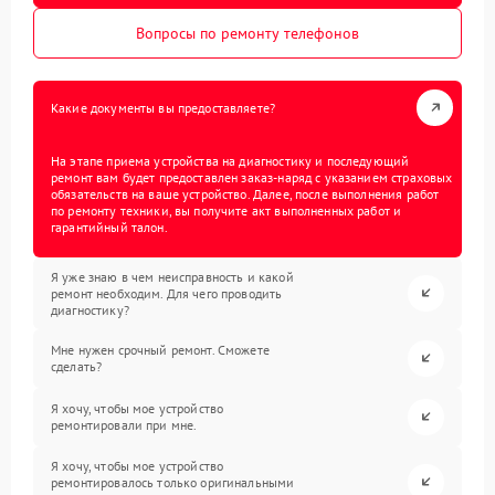
Вопросы по ремонту телефонов
Какие документы вы предоставляете?
На этапе приема устройства на диагностику и последующий
ремонт вам будет предоставлен заказ-наряд с указанием страховых
обязательств на ваше устройство. Далее, после выполнения работ
по ремонту техники, вы получите акт выполненных работ и
гарантийный талон.
Я уже знаю в чем неисправность и какой
ремонт необходим. Для чего проводить
диагностику?
Мне нужен срочный ремонт. Сможете
сделать?
Я хочу, чтобы мое устройство
ремонтировали при мне.
Я хочу, чтобы мое устройство
ремонтировалось только оригинальными